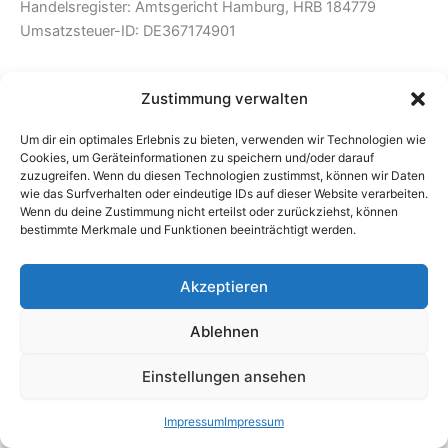
Handelsregister: Amtsgericht Hamburg, HRB 184779
Umsatzsteuer-ID: DE367174901
© Copyright 2025 Stahlblau Hamburg GmbH. Alle Rechte
Zustimmung verwalten
vorbehalten. Der Inhalt dieser Website darf nicht ohne
Zustimmung kopiert oder verbreitet werden.
Um dir ein optimales Erlebnis zu bieten, verwenden wir Technologien wie
Cookies, um Geräteinformationen zu speichern und/oder darauf
Haftungsausschluss für externe Links
zuzugreifen. Wenn du diesen Technologien zustimmst, können wir Daten
wie das Surfverhalten oder eindeutige IDs auf dieser Website verarbeiten.
Sorgfältige Inhaltsprüfung
Wenn du deine Zustimmung nicht erteilst oder zurückziehst, können
Änderungen vorbehalten
bestimmte Merkmale und Funktionen beeinträchtigt werden.
Akzeptieren
Ablehnen
Einstellungen ansehen
Copyright © 2026 Ihr Spezialist für Metallbauarbeiten im
Großraum Hamburg | Präsentiert von
Astra-WordPress-Theme
Impressum
Impressum